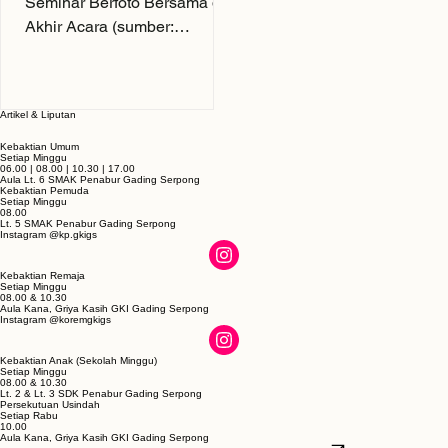
melainkan kesempatan un
yang murka terhadap dosa
Pembicara dan Peserta
manusia, menuntut kead
Seminar Berfoto Bersama di
Akhir Acara (sumber:
dokumentasi Komisi Dewasa
GKI GS) Penulis: Vica
Herawati* Editor: Lanny Dewi
Artikel & Liputan
Joeliani Siapa di antara kita
yang tidak pernah mengalami
Kebaktian Umum
Setiap Minggu
perubahan? Dulu kita adalah
06.00 | 08.00 | 10.30 | 17.00
Aula Lt. 6 SMAK Penabur Gading Serpong
bayi yang merangkak, anak
Kebaktian Pemuda
Setiap Minggu
08.00
kecil yang berlari tanpa kenal
Lt. 5 SMAK Penabur Gading Serpong
Instagram @kp.gkigs
lelah dan remaja yang penuh
energi. Kini, kita berdiri di titik
Kebaktian Remaja
kehidupan yang berbeda,
Setiap Minggu
08.00 & 10.30
Aula Kana, Griya Kasih GKI Gading Serpong
dengan tubuh yang berbeda
Instagram @koremgkigs
pula. Rambut memutih, lutut
terasa ngilu, stamina perlu
Kebaktian Anak (Sekolah Minggu)
Setiap Minggu
dijaga, dan metabol
08.00 & 10.30
Lt. 2 & Lt. 3 SDK Penabur Gading Serpong
Persekutuan Usindah
Setiap Rabu