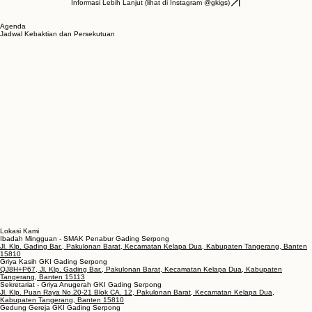
10.00
Aula Kana, Griya Kasih GKI Gading Serpong
Informasi Lebih Lanjut (lihat di Instagram @gkigs)
Agenda
Jadwal Kebaktian dan Persekutuan
Lokasi Kami
Ibadah Mingguan - SMAK Penabur Gading Serpong
Jl. Klp. Gading Bar., Pakulonan Barat, Kecamatan Kelapa Dua, Kabupaten Tangerang, Banten
15810
Griya Kasih GKI Gading Serpong
QJ8H+P67, Jl. Klp. Gading Bar., Pakulonan Barat, Kecamatan Kelapa Dua, Kabupaten
Tangerang, Banten 15113
Sekretariat - Griya Anugerah GKI Gading Serpong