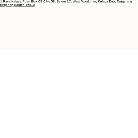
Jl. Klp. Puan Raya No.20-21 Blok CA. 12, Pakulonan Barat, Kecamatan Kelapa Dua,
Kabupaten Tangerang, Banten 15810
Gedung Gereja GKI Gading Serpong
Jl Raya Kelapa Puan Blok CB 6 No.58, Sektor 1C, West Pakulonan, Kelapa Dua, Tangerang
Regency, Banten 15810