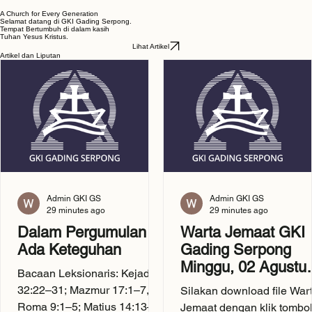
Search
A Church for Every Generation
Selamat datang di GKI Gading Serpong.
Tempat Bertumbuh di dalam kasih
Tuhan Yesus Kristus.
Lihat Artikel
Artikel dan Liputan
Admin GKI GS
Admin GKI GS
29 minutes ago
29 minutes ago
Dalam Pergumulan
Warta Jemaat GKI
Ada Keteguhan
Gading Serpong
Minggu, 02 Agustu
Bacaan Leksionaris: Kejadian
2026
32:22–31; Mazmur 17:1–7,15;
Silakan download file War